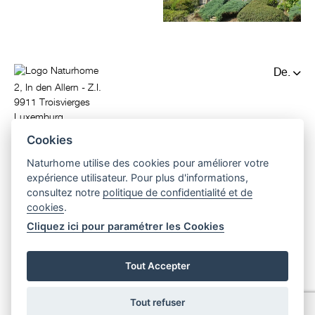
De.
2, In den Allern - Z.I.
Fr.
9911 Troisvierges
Luxemburg
T. (+352) 97 81 71
Cookies
info@naturhome.lu
Naturhome utilise des cookies pour améliorer votre
expérience utilisateur. Pour plus d'informations,
consultez notre
politique de confidentialité et de
cookies
.
Cliquez ici pour paramétrer les Cookies
© 2026 Naturhome.
All rights reserved.
passivhaus
|
holzbau
|
holzhaus
|
design holzhaus
|
architektenhaus
Tout Accepter
Tout refuser