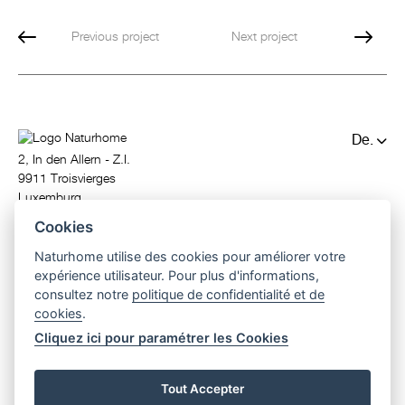
Previous project
Next project
De.
2, In den Allern - Z.I.
Fr.
9911 Troisvierges
Luxemburg
T. (+352) 97 81 71
Cookies
info@naturhome.lu
Naturhome utilise des cookies pour améliorer votre
expérience utilisateur. Pour plus d'informations,
consultez notre
politique de confidentialité et de
cookies
.
Cliquez ici pour paramétrer les Cookies
© 2026 Naturhome.
All rights reserved.
passivhaus
|
holzbau
|
holzhaus
|
design holzhaus
|
architektenhaus
Tout Accepter