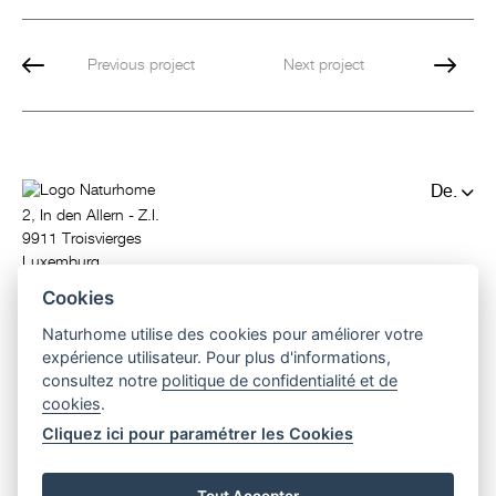
Previous project
Next project
De.
2, In den Allern - Z.I.
Fr.
9911 Troisvierges
Luxemburg
T. (+352) 97 81 71
Cookies
info@naturhome.lu
Naturhome utilise des cookies pour améliorer votre
expérience utilisateur. Pour plus d'informations,
consultez notre
politique de confidentialité et de
cookies
.
Cliquez ici pour paramétrer les Cookies
© 2026 Naturhome.
All rights reserved.
passivhaus
|
holzbau
|
holzhaus
|
design holzhaus
|
architektenhaus